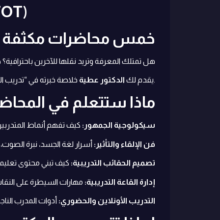
TOT
)
خمس محاضرات مكثفة | أ
هل تمتلك المعرفة وتريد نقلها للآخرين باحترافية؟
خلاصة خبرته في “تدريب المدربين” من واقع كبرى المؤسسات العربية والخليجية، في برنامج مسجل يختصر عليك سنوات من المحاولة والخطأ.
يقدم لك
الدكتور عطية
ماذا ستتعلم في المحا
سيكولوجية الجمهور:
كيف تفهم أنماط المتدربي
فن الإلقاء والتأثير:
أسرار لغة الجسد، نبرة الصوت،
تصميم الحقائب التدريبية:
كيف تبني محتوى تعليمي
إدارة القاعة التدريبية:
مهارات السيطرة على النقاشا
التدريب الأونلاين والحضوري:
أدوات المدرب الناج