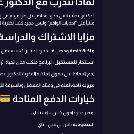
لماذا تتدرب مع الدكتور 
الدكتور عطية ليس مجرد محاضر، بل هو مرجع في
إ
هذا البرنامج (TOT) مبنياً على “تحديات الواقع” وليس مجرد كتب نظرية
مزايا الاشتراك والدراسة
ملكية خاصة وحصرية:
بمجرد الاشتراك، ستحصل على ملف شامل للبرنامج (5 محاضرا
استثمار للمستقبل:
البرنامج ملكك مدى الحياة، ت
(مع الحفاظ على حقوق الملكية الفكرية للدكتور عطية وعدم المشاركة مع الغير)
مرونة تامة:
تعلم في وقتك المفضل وبالسرعة الت
خيارات الدفع المتاحة
فودافون كاش – انستا باي
مصر :
السعودية :
اس تي سي – باي