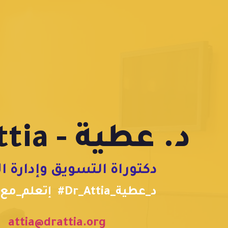
Dr. Attia - د. عطية
دكتوراة التسويق وإدارة ا
#إتعلم_مع_عطية #Dr_Attia_د_عطية
attia@drattia.org