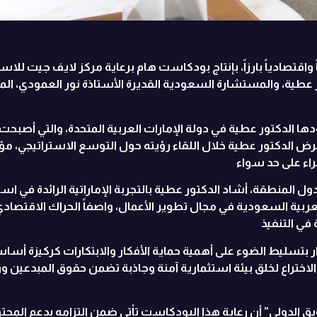
ً واقتصادياً بارزاً، بإنتاج بودكاست هام برعاية مركز لايف جيت 
ر عطية، والمستشارة السعودية القديرة الأستاذة نور العمودي، ال
دها الدكتور عطية في دولة الإمارات العربية المتحدة، والتي أصبح
ض الدكتور عطية خلال اللقاء رؤيته حول التوسع الاستراتيجي، مؤكدا
راء على حد سواء
ول المنطقة، أشاد الدكتور عطية بالتجربة الإماراتية الرائدة في
عربية السعودية في مجال تطوير الأعمال، واصفاً الحراك الاقتصادي ف
 في التنفيذ
ر بتسليط الضوء على أهمية حماية الأفكار والابتكارات كركيزة أس
الاختراع لخلق بيئة استثمارية آمنة وجاذبة تضمن حقوق المبدعين و
 الدولي” أن رعاية هذا البودكاست تأتي ضمن التزامه بدعم المح