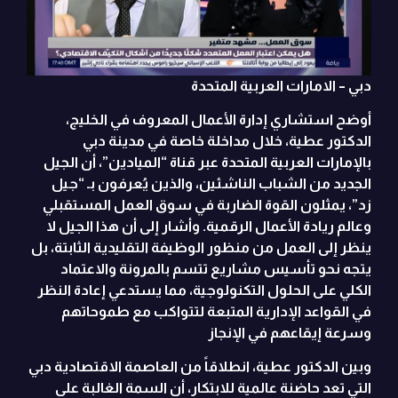
دبي – الامارات العربية المتحدة
أوضح استشاري إدارة الأعمال المعروف في الخليج،
الدكتور عطية، خلال مداخلة خاصة في مدينة دبي
بالإمارات العربية المتحدة عبر قناة “الميادين”، أن الجيل
الجديد من الشباب الناشئين، والذين يُعرفون بـ “جيل
زد”، يمثلون القوة الضاربة في سوق العمل المستقبلي
وعالم ريادة الأعمال الرقمية. وأشار إلى أن هذا الجيل لا
ينظر إلى العمل من منظور الوظيفة التقليدية الثابتة، بل
يتجه نحو تأسيس مشاريع تتسم بالمرونة والاعتماد
الكلي على الحلول التكنولوجية، مما يستدعي إعادة النظر
في القواعد الإدارية المتبعة لتتواكب مع طموحاتهم
وسرعة إيقاعهم في الإنجاز
وبين الدكتور عطية، انطلاقاً من العاصمة الاقتصادية دبي
التي تعد حاضنة عالمية للابتكار، أن السمة الغالبة على