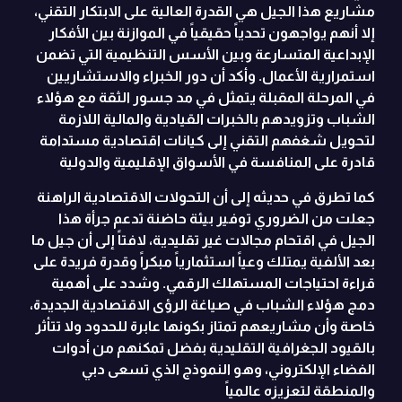
مشاريع هذا الجيل هي القدرة العالية على الابتكار التقني،
إلا أنهم يواجهون تحدياً حقيقياً في الموازنة بين الأفكار
الإبداعية المتسارعة وبين الأسس التنظيمية التي تضمن
استمرارية الأعمال. وأكد أن دور الخبراء والاستشاريين
في المرحلة المقبلة يتمثل في مد جسور الثقة مع هؤلاء
الشباب وتزويدهم بالخبرات القيادية والمالية اللازمة
لتحويل شغفهم التقني إلى كيانات اقتصادية مستدامة
قادرة على المنافسة في الأسواق الإقليمية والدولية
كما تطرق في حديثه إلى أن التحولات الاقتصادية الراهنة
جعلت من الضروري توفير بيئة حاضنة تدعم جرأة هذا
الجيل في اقتحام مجالات غير تقليدية، لافتاً إلى أن جيل ما
بعد الألفية يمتلك وعياً استثمارياً مبكراً وقدرة فريدة على
قراءة احتياجات المستهلك الرقمي. وشدد على أهمية
دمج هؤلاء الشباب في صياغة الرؤى الاقتصادية الجديدة،
خاصة وأن مشاريعهم تمتاز بكونها عابرة للحدود ولا تتأثر
بالقيود الجغرافية التقليدية بفضل تمكنهم من أدوات
الفضاء الإلكتروني، وهو النموذج الذي تسعى دبي
والمنطقة لتعزيزه عالمياً